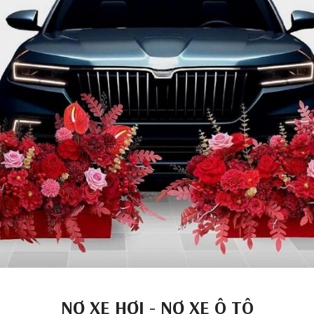
NƠ XE HƠI - NƠ XE Ô TÔ