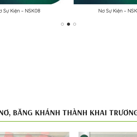
 Sự Kiện – NSK10
Nơ Sự Kiện – NSK
ĐỌC TIẾP
ĐỌC TIẾP
NƠ, BĂNG KHÁNH THÀNH KHAI TRƯƠN