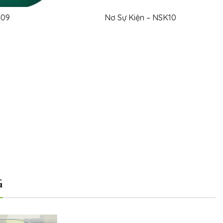
11
Nơ Sự Kiện – NSK12
ĐỌC TIẾP
G