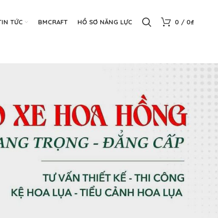
TIN TỨC
BMCRAFT
HỒ SƠ NĂNG LỰC
0
/
0
₫