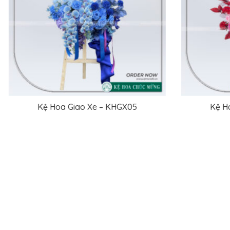
Kệ Hoa Giao Xe – KHGX09
ĐỌC TIẾP