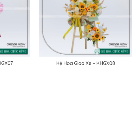
o Xe – KHGX12
Kệ Hoa Giao Xe – KHGX13
 TIẾP
ĐỌC TIẾP