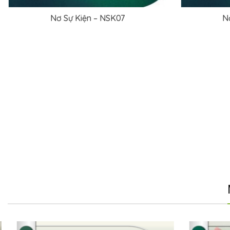
Nơ Sự Kiện – NSK09
Nơ
ĐỌC TIẾP