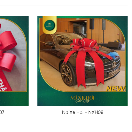
H11
Nơ Xe Hơi – NXH12
ĐỌC TIẾP