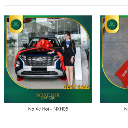
Nơ Xe Hơi – NXH09
ĐỌC TIẾP