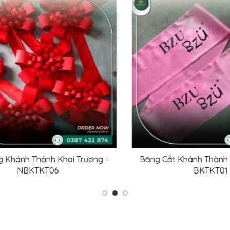
ng –
Nơ Khánh Thành Khai Trương – NKTKT08
Nơ K
ĐỌC TIẾP