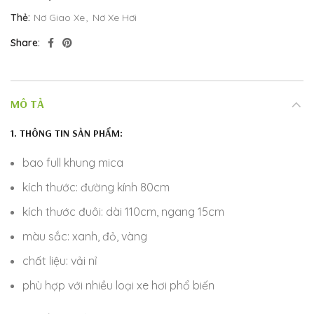
Thẻ:
Nơ Giao Xe
,
Nơ Xe Hơi
Share
MÔ TẢ
1. THÔNG TIN SẢN PHẨM:
bao full khung mica
kích thước: đường kính 80cm
kích thước đuôi: dài 110cm, ngang 15cm
màu sắc: xanh, đỏ, vàng
chất liệu: vải nỉ
phù hợp với nhiều loại xe hơi phổ biến