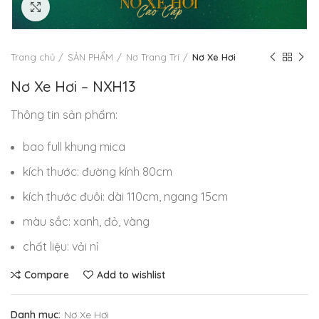
Click to enlarge
Trang chủ
SẢN PHẨM
Nơ Trang Trí
Nơ Xe Hơi
Nơ Xe Hơi – NXH13
Thông tin sản phẩm:
bao full khung mica
kích thước: đường kính 80cm
kích thước đuôi: dài 110cm, ngang 15cm
màu sắc: xanh, đỏ, vàng
chất liệu: vải nỉ
Compare
Add to wishlist
Danh mục:
Nơ Xe Hơi