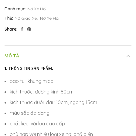
Danh mục:
Nơ Xe Hơi
Thẻ:
Nơ Giao Xe
,
Nơ Xe Hơi
Share
MÔ TẢ
1. THÔNG TIN SẢN PHẨM:
bao full khung mica
kích thước: đường kính 80cm
kích thước đuôi: dài 110cm, ngang 15cm
màu sắc đa dạng
chất liệu: vải lụa cao cấp
phù hợp với nhiều loại xe hơi phổ biến