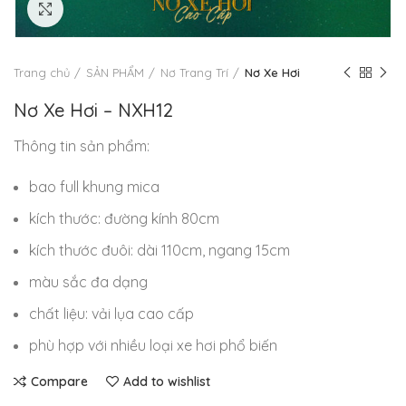
Click to enlarge
Trang chủ
SẢN PHẨM
Nơ Trang Trí
Nơ Xe Hơi
Nơ Xe Hơi – NXH12
Thông tin sản phẩm:
bao full khung mica
kích thước: đường kính 80cm
kích thước đuôi: dài 110cm, ngang 15cm
màu sắc đa dạng
chất liệu: vải lụa cao cấp
phù hợp với nhiều loại xe hơi phổ biến
Compare
Add to wishlist