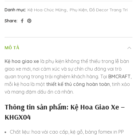
Danh mục:
Kệ Hoa Chúc Mừng
,
Phụ Kiện, Đồ Decor Trang Trí
Share
MÔ TẢ
Kệ hoa giao xe
là phụ kiện không thể thiếu trong lễ bàn
giao xe mới, nơi cảm xúc và sự chỉn chu đóng vai trò
quan trọng trong trải nghiệm khách hàng. Tại
BMCRAFT
,
mỗi kệ hoa là một
thiết kế thủ công hoàn toàn
, tinh xảo
và mang đậm dấu ấn cá nhân.
Thông tin sản phẩm: Kệ Hoa Giao Xe –
KHGX04
Chất liệu: hoa vải cao cấp, kệ gỗ, bảng fomex in PP