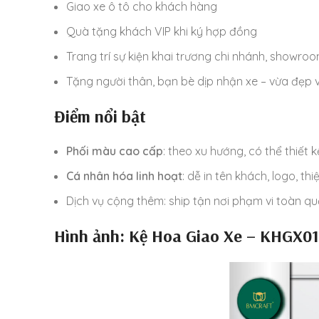
Giao xe ô tô cho khách hàng
Quà tặng khách VIP khi ký hợp đồng
Trang trí sự kiện khai trương chi nhánh, showro
Tặng người thân, bạn bè dịp nhận xe – vừa đẹp 
Điểm nổi bật
Phối màu cao cấp
: theo xu hướng, có thể thiết
Cá nhân hóa linh hoạt
: dễ in tên khách, logo, t
Dịch vụ cộng thêm: ship tận nơi phạm vi toàn q
Hình ảnh: Kệ Hoa Giao Xe – KHGX01