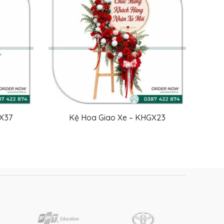
X37
Kệ Hoa Giao Xe – KHGX23
ĐỌC TIẾP