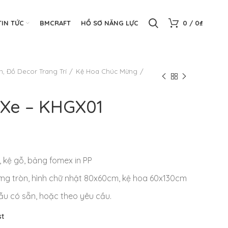
TIN TỨC
BMCRAFT
HỒ SƠ NĂNG LỰC
0
/
0
₫
n, Đồ Decor Trang Trí
Kệ Hoa Chúc Mừng
 Xe – KHGX01
, kệ gỗ, bảng fomex in PP
ng tròn, hình chữ nhật 80x60cm, kệ hoa 60x130cm
u có sẵn, hoặc theo yêu cầu.
st