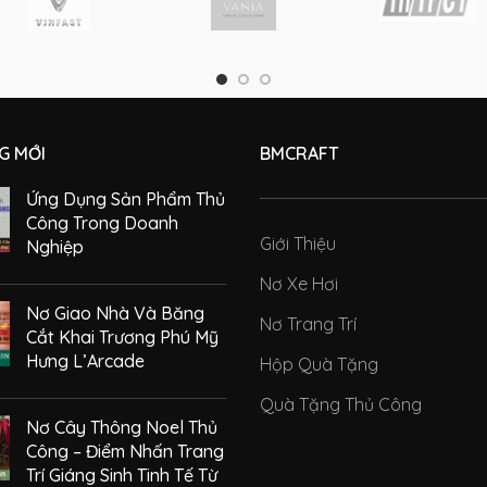
G MỚI
BMCRAFT
Ứng Dụng Sản Phẩm Thủ
Công Trong Doanh
Giới Thiệu
Nghiệp
Nơ Xe Hơi
Nơ Giao Nhà Và Băng
Nơ Trang Trí
Cắt Khai Trương Phú Mỹ
Hưng L’Arcade
Hộp Quà Tặng
Quà Tặng Thủ Công
Nơ Cây Thông Noel Thủ
Công – Điểm Nhấn Trang
Trí Giáng Sinh Tinh Tế Từ