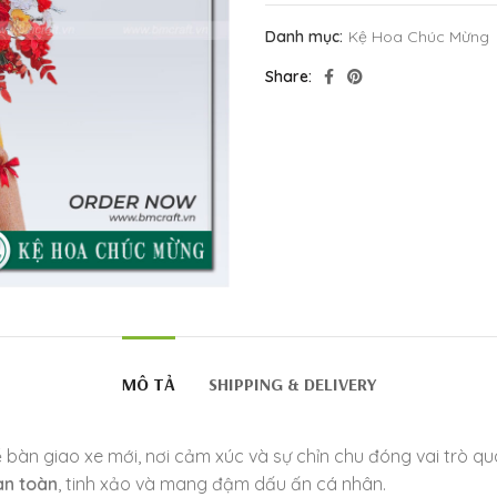
Danh mục:
Kệ Hoa Chúc Mừng
Share
MÔ TẢ
SHIPPING & DELIVERY
ễ bàn giao xe mới, nơi cảm xúc và sự chỉn chu đóng vai trò q
àn toàn
, tinh xảo và mang đậm dấu ấn cá nhân.