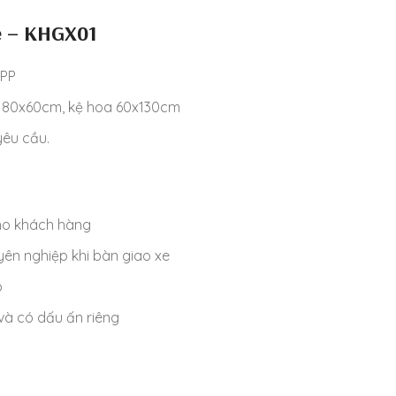
e – KHGX01
 PP
t 80x60cm, kệ hoa 60x130cm
yêu cầu.
cho khách hàng
ên nghiệp khi bàn giao xe
p
à có dấu ấn riêng