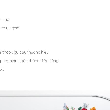
om mới
vừa ý nghĩa
 kế theo yêu cầu thương hiệu
hiệp cảm ơn hoặc thông điệp riêng
uốc