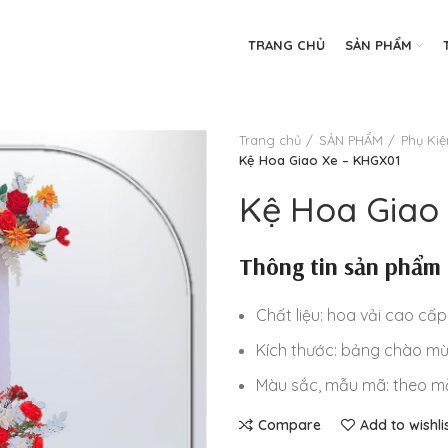
TRANG CHỦ
SẢN PHẨM
Trang chủ
SẢN PHẨM
Phụ Kiệ
Kệ Hoa Giao Xe – KHGX01
Kệ Hoa Giao
Thông tin sản phẩm
Chất liệu: hoa vải cao cấp
Kích thước: bảng chào mừ
Màu sắc, mẫu mã: theo mẫ
Compare
Add to wishli