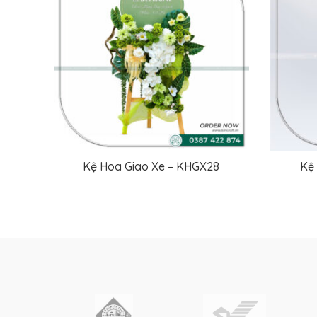
Kệ Hoa Giao Xe – KHGX28
Kệ
ĐỌC TIẾP