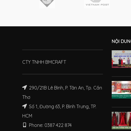
NỘI DUN
CTY TNHH BMCRAFT
290/21B Lê Bình, P. Tân An, Tp. Cần
Thơ
Số 1, Đường 63, P. Bình Trưng, TP.
HCM
Phone: 0387 422 874