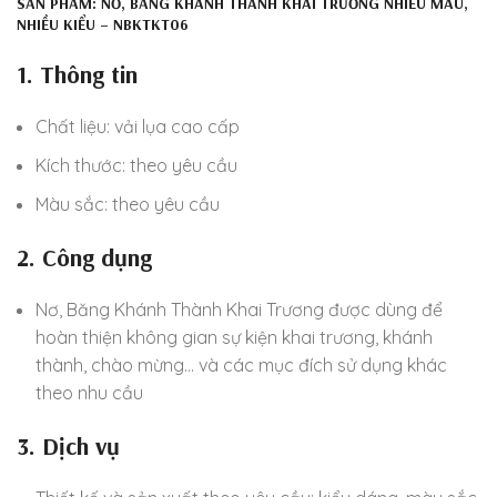
SẢN PHẨM: NƠ, BĂNG KHÁNH THÀNH KHAI TRƯƠNG NHIỀU MÀU,
NHIỀU KIỂU – NBKTKT06
1. Thông tin
Chất liệu: vải lụa cao cấp
Kích thước: theo yêu cầu
Màu sắc: theo yêu cầu
2. Công dụng
Nơ, Băng Khánh Thành Khai Trương được dùng để
hoàn thiện không gian sự kiện khai trương, khánh
thành, chào mừng… và các mục đích sử dụng khác
theo nhu cầu
3. Dịch vụ