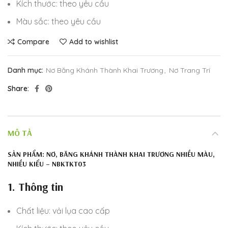
Kích thước: theo yêu cầu
Màu sắc: theo yêu cầu
Compare
Add to wishlist
Danh mục:
Nơ Băng Khánh Thành Khai Trương
,
Nơ Trang Trí
Share
MÔ TẢ
SẢN PHẨM: NƠ, BĂNG KHÁNH THÀNH KHAI TRƯƠNG NHIỀU MÀU,
NHIỀU KIỂU – NBKTKT03
1. Thông tin
Chất liệu: vải lụa cao cấp