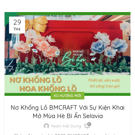
29
TH6
XU HƯỚNG MỚI
Nơ Khổng Lồ BMCRAFT Với Sự Kiện Khai
Mở Mùa Hè Bí Ẩn Selavia
0
Team Nội Dung