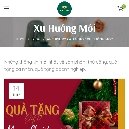
0
Xu Hướng Mới
HOME
BLOG
ARCHIVE BY CATEGORY "XU HƯỚNG MỚI"
Những thông tin mới nhất về sản phẩm thủ công, quà
tặng cá nhân, quà tặng doanh nghiệp…
14
TH12