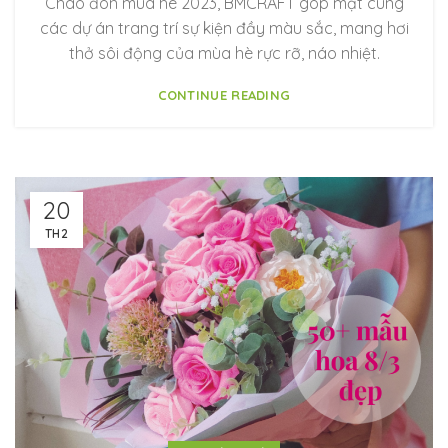
Chào đón mùa hè 2023, BMCRAFT góp mặt cùng
các dự án trang trí sự kiện đầy màu sắc, mang hơi
thở sôi động của mùa hè rực rỡ, náo nhiệt.
CONTINUE READING
20
TH2