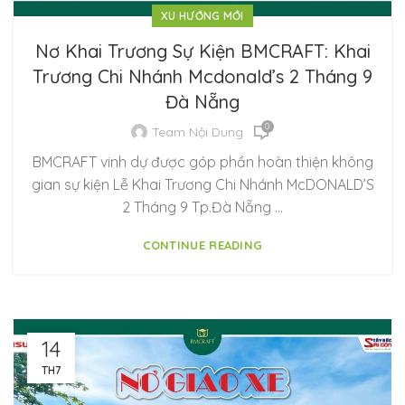
XU HƯỚNG MỚI
Nơ Khai Trương Sự Kiện BMCRAFT: Khai
Trương Chi Nhánh Mcdonald’s 2 Tháng 9
Đà Nẵng️
0
Team Nội Dung
BMCRAFT vinh dự được góp phần hoàn thiện không
gian sự kiện Lễ Khai Trương Chi Nhánh McDONALD’S
2 Tháng 9 Tp.Đà Nẵng …
CONTINUE READING
14
TH7