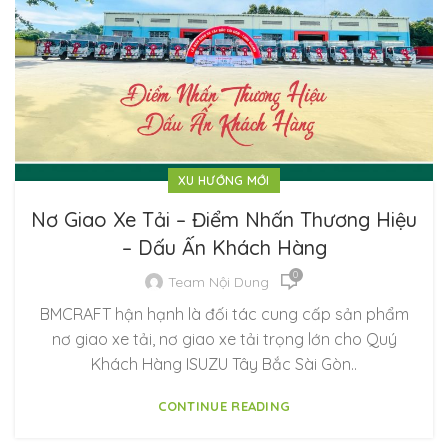
XU HƯỚNG MỚI
Nơ Giao Xe Tải – Điểm Nhấn Thương Hiệu
– Dấu Ấn Khách Hàng
0
Team Nội Dung
BMCRAFT hận hạnh là đối tác cung cấp sản phẩm
nơ giao xe tải, nơ giao xe tải trọng lớn cho Quý
Khách Hàng ISUZU Tây Bắc Sài Gòn..
CONTINUE READING