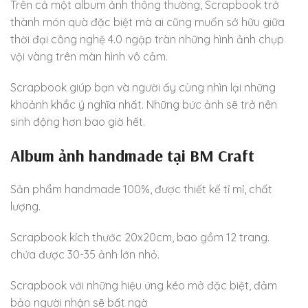
Trên cả một album ảnh thông thường, Scrapbook trở
thành món quà đặc biệt mà ai cũng muốn sở hữu giữa
thời đại công nghệ 4.0 ngập tràn những hình ảnh chụp
vội vàng trên màn hình vô cảm.
Scrapbook giúp bạn và người ấy cùng nhìn lại những
khoảnh khắc ý nghĩa nhất. Những bức ảnh sẽ trở nên
sinh động hơn bao giờ hết.
Album ảnh handmade tại BM Craft
Sản phẩm handmade 100%, được thiết kế tỉ mỉ, chất
lượng.
Scrapbook kích thước 20x20cm, bao gồm 12 trang.
chứa được 30-35 ảnh lớn nhỏ.
Scrapbook với những hiệu ứng kéo mở đặc biệt, đảm
bảo người nhận sẽ bất ngờ