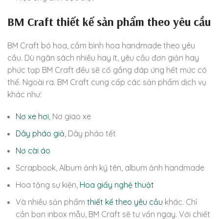
BM Craft thiết kế sản phẩm theo yêu cầu
BM Craft bó hoa, cắm bình hoa handmade theo yêu
cầu. Dù ngân sách nhiều hay ít, yêu cầu đơn giản hay
phức tạp BM Craft đều sẽ cố gắng đáp ứng hết mức có
thể. Ngoài ra. BM Craft cung cấp các sản phẩm dịch vụ
khác như:
Nơ xe hơi
, Nơ giao xe
Dây pháo giả
, Dây pháo tết
Nơ cài áo
Scrapbook, Album ảnh ký tên, album ảnh handmade
Hoa tặng sự kiện,
Hoa giấy nghệ thuật
Và nhiều sản phẩm
thiết kế theo yêu cầu
khác. Chỉ
cần bạn inbox mẫu, BM Craft sẽ tư vấn ngay. Với chiết