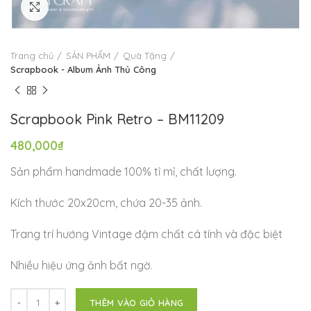
Click to enlarge
Trang chủ
SẢN PHẨM
Quà Tặng
Scrapbook - Album Ảnh Thủ Công
Scrapbook Pink Retro – BM11209
480,000
₫
Sản phẩm handmade 100% tỉ mỉ, chất lượng.
Kích thước 20x20cm, chứa 20-35 ảnh.
Trang trí hướng Vintage đậm chất cá tính và đặc biệt
Nhiều hiệu ứng ảnh bất ngờ.
THÊM VÀO GIỎ HÀNG