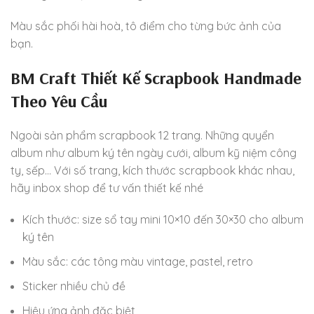
Màu sắc phối hài hoà, tô điểm cho từng bức ảnh của
bạn.
BM Craft Thiết Kế Scrapbook Handmade
Theo Yêu Cầu
Ngoài sản phẩm scrapbook 12 trang. Những quyển
album như album ký tên ngày cưới, album kỹ niệm công
ty, sếp… Với số trang, kích thước scrapbook khác nhau,
hãy inbox shop để tư vấn thiết kế nhé
Kích thước: size sổ tay mini 10×10 đến 30×30 cho album
ký tên
Màu sắc: các tông màu vintage, pastel, retro
Sticker nhiều chủ đề
Hiệu ứng ảnh đặc biệt