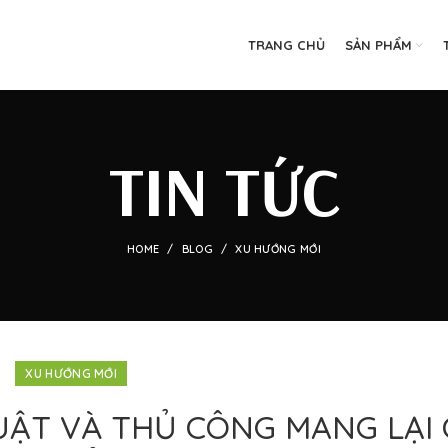
TRANG CHỦ
SẢN PHẨM
TIN TỨC
HOME
BLOG
XU HƯỚNG MỚI
XU HƯỚNG MỚI
HUẬT VÀ THỦ CÔNG MANG LẠI