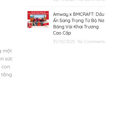
Amway x BMCRAFT: Dấu
Ấn Sang Trọng Từ Bộ Nơ
Băng Vải Khai Trương
Cao Cấp
31/10/2025
No Comments
g một
ện sức
i con
 tăng