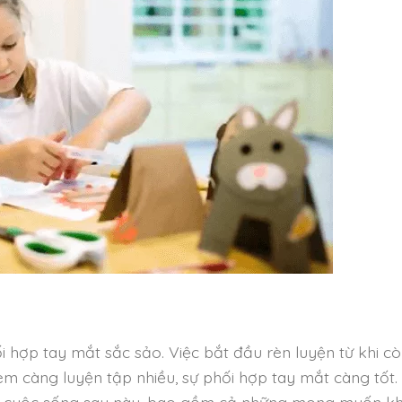
i hợp tay mắt sắc sảo. Việc bắt đầu rèn luyện từ khi c
em càng luyện tập nhiều, sự phối hợp tay mắt càng tốt.
của cuộc sống sau này, bao gồm cả những mong muốn 