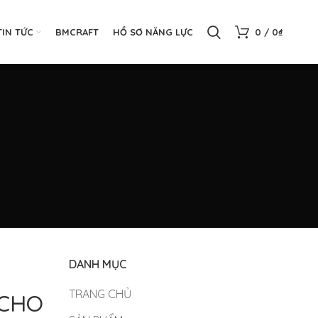
TIN TỨC
BMCRAFT
HỒ SƠ NĂNG LỰC
0
/
0
₫
DANH MỤC
TRANG CHỦ
 CHO