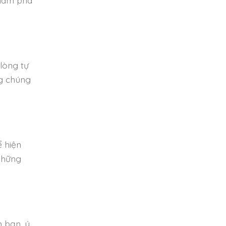
lòng tự
ng chúng
ể hiện
những
h bạn, ý