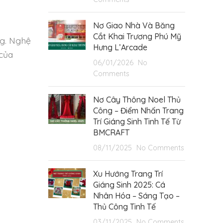
Nơ Giao Nhà Và Băng
Cắt Khai Trương Phú Mỹ
ng. Nghệ
Hưng L’Arcade
 của
06/01/2026
No
Comments
Nơ Cây Thông Noel Thủ
Công – Điểm Nhấn Trang
Trí Giáng Sinh Tinh Tế Từ
BMCRAFT
08/11/2025
No Comments
Xu Hướng Trang Trí
Giáng Sinh 2025: Cá
Nhân Hóa – Sáng Tạo –
Thủ Công Tinh Tế
03/11/2025
No Comments