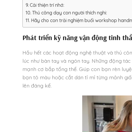
Cải thiện trí nhớ:
Thủ công dạy con người thích nghi:
Hãy cho con trải nghiệm buổi workshop handm
Phát triển kỹ năng vận động tinh th
Hầu hết các hoạt động nghệ thuật và thủ côn
lúc như bàn tay và ngón tay. Những động tác 
mạnh cơ bắp tổng thể. Giúp con bạn rèn luyệ
bạn tô màu hoặc cắt dán tỉ mỉ từng mảnh gi
lên đáng kể.