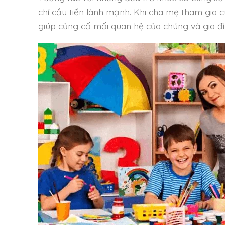
chí cầu tiến lành mạnh. Khi cha mẹ tham gia c
giúp củng cố mối quan hệ của chúng và gia đì