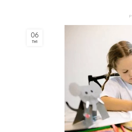
P
06
TH1