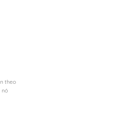
ện theo
a nó