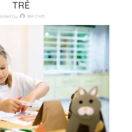
TRẺ
osted by
BM Craft