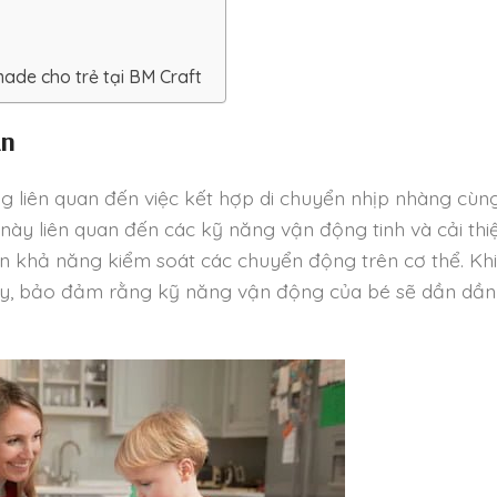
ade cho trẻ tại BM Craft
ần
g liên quan đến việc kết hợp di chuyển nhịp nhàng cùn
này liên quan đến các kỹ năng vận động tinh và cải thi
n khả năng kiểm soát các chuyển động trên cơ thể. Kh
ấy, bảo đảm rằng kỹ năng vận động của bé sẽ dần dần