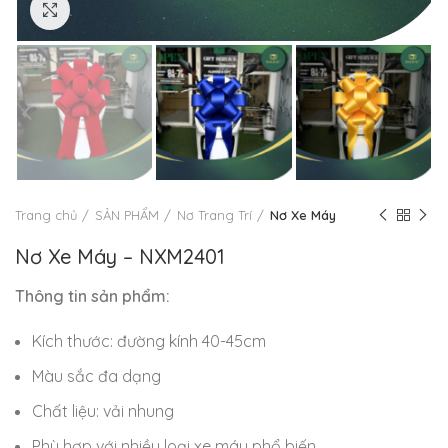
Click to enlarge
Trang chủ
SẢN PHẨM
Nơ Trang Trí
Nơ Xe Máy
Nơ Xe Máy – NXM2401
Thông tin sản phẩm:
Kích thước: đường kính 40-45cm
Màu sắc đa dạng
Chất liệu: vải nhung
Phù hợp với nhiều loại xe máy phổ biến