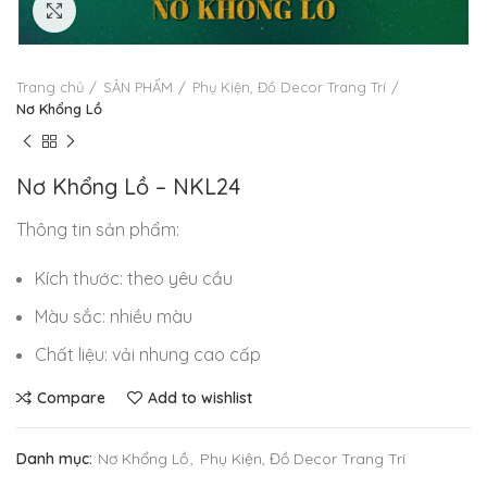
Click to enlarge
Trang chủ
SẢN PHẨM
Phụ Kiện, Đồ Decor Trang Trí
Nơ Khổng Lồ
Nơ Khổng Lồ – NKL24
Thông tin sản phẩm:
Kích thước: theo yêu cầu
Màu sắc: nhiều màu
Chất liệu: vải nhung cao cấp
Compare
Add to wishlist
Danh mục:
Nơ Khổng Lồ
,
Phụ Kiện, Đồ Decor Trang Trí