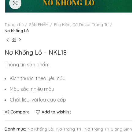
Click to enlarge
Trang chủ
SẢN PHẨM
Phụ Kiện, Đồ Decor Trang Trí
Nơ Khổng Lồ
Nơ Khổng Lồ – NKL18
Thông tin sản phẩm:
Kích thước: theo yêu cầu
Màu sắc: nhiều màu
Chất liệu: vải lụa cao cấp
Compare
Add to wishlist
Danh mục:
Nơ Khổng Lồ
,
Nơ Trang Trí
,
Nơ Trang Trí Giáng Sinh