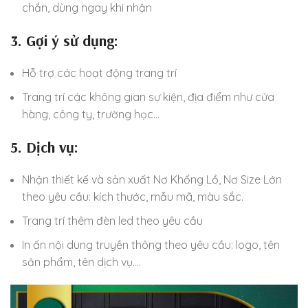
chắn, dùng ngay khi nhận
3. Gợi ý sử dụng:
Hỗ trợ các hoạt động trang trí
Trang trí các không gian sự kiện, địa điểm như cửa
hàng, công ty, trường học…
5. Dịch vụ:
Nhận thiết kế và sản xuất Nơ Khổng Lồ, Nơ Size Lớn
theo yêu cầu: kích thước, mẫu mã, màu sắc.
Trang trí thêm đèn led theo yêu cầu
In ấn nội dung truyền thông theo yêu cầu: logo, tên
sản phẩm, tên dịch vụ….