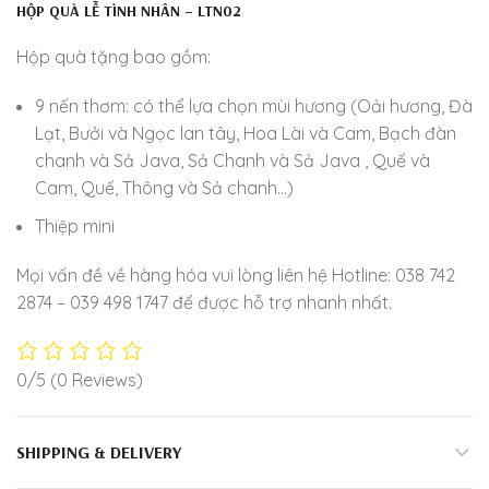
HỘP QUÀ LỄ TÌNH NHÂN – LTN02
Hộp quà tặng bao gồm:
9 nến thơm: có thể lựa chọn mùi hương (Oải hương, Đà
Lạt, Bưởi và Ngọc lan tây, Hoa Lài và Cam, Bạch đàn
chanh và Sả Java, Sả Chanh và Sả Java , Quế và
Cam, Quế, Thông và Sả chanh…)
Thiệp mini
Mọi vấn đề về hàng hóa vui lòng liên hệ Hotline: 038 742
2874 – 039 498 1747 để được hỗ trợ nhanh nhất.
0/5
(0 Reviews)
SHIPPING & DELIVERY