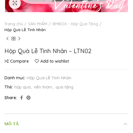
Click to enlarge
Trang chủ
SẢN PHẨM
BMBOX - Hộp Quà Tặng
Hộp Quà Lễ Tình Nhân
Hộp Quà Lễ Tình Nhân – LTN02
Compare
Add to wishlist
Danh mục:
Hộp Quà Lễ Tình Nhân
Thẻ:
hộp quà
,
nến thơm
,
quà tặng
Share
MÔ TẢ