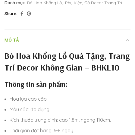
Danh mục:
Bó Hoa Khổng Lồ
,
Phụ Kiện, Đồ Decor Trang Trí
Share
MÔ TẢ
Bó Hoa Khổng Lồ Quà Tặng, Trang
Trí Decor Không Gian – BHKL10
Thông tin sản phẩm:
Hoa lụa cao cấp
Màu sắc: đa dạng
Kích thước trung bình: cao 1.8m, ngang 110cm.
Thời gian đặt hàng: 6-8 ngày