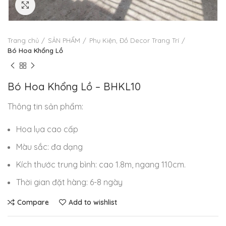
Click to enlarge
Trang chủ
SẢN PHẨM
Phụ Kiện, Đồ Decor Trang Trí
Bó Hoa Khổng Lồ
Bó Hoa Khổng Lồ – BHKL10
Thông tin sản phẩm:
Hoa lụa cao cấp
Màu sắc: đa dạng
Kích thước trung bình: cao 1.8m, ngang 110cm.
Thời gian đặt hàng: 6-8 ngày
Compare
Add to wishlist