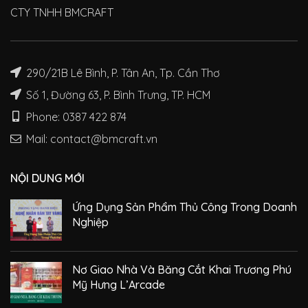
CTY TNHH BMCRAFT
290/21B Lê Bình, P. Tân An, Tp. Cần Thơ
Số 1, Đường 63, P. Bình Trưng, TP. HCM
Phone: 0387 422 874
Mail: contact@bmcraft.vn
NỘI DUNG MỚI
Ứng Dụng Sản Phẩm Thủ Công Trong Doanh
Nghiệp
Nơ Giao Nhà Và Băng Cắt Khai Trương Phú
Mỹ Hưng L’Arcade