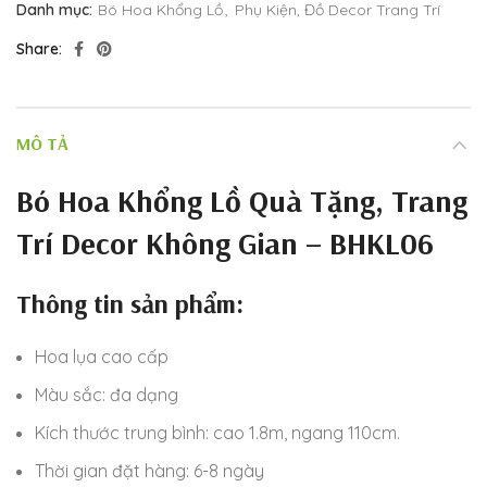
Danh mục:
Bó Hoa Khổng Lồ
,
Phụ Kiện, Đồ Decor Trang Trí
Share
MÔ TẢ
Bó Hoa Khổng Lồ Quà Tặng, Trang
Trí Decor Không Gian – BHKL06
Thông tin sản phẩm:
Hoa lụa cao cấp
Màu sắc: đa dạng
Kích thước trung bình: cao 1.8m, ngang 110cm.
Thời gian đặt hàng: 6-8 ngày