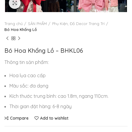
Click to enlarge
Trang chủ
SẢN PHẨM
Phụ Kiện, Đồ Decor Trang Trí
Bó Hoa Khổng Lồ
Bó Hoa Khổng Lồ – BHKL06
Thông tin sản phẩm:
Hoa lụa cao cấp
Màu sắc: đa dạng
Kích thước trung bình: cao 1.8m, ngang 110cm.
Thời gian đặt hàng: 6-8 ngày
Compare
Add to wishlist