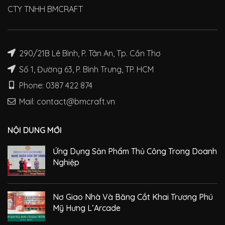
CTY TNHH BMCRAFT
290/21B Lê Bình, P. Tân An, Tp. Cần Thơ
Số 1, Đường 63, P. Bình Trưng, TP. HCM
Phone: 0387 422 874
Mail: contact@bmcraft.vn
NỘI DUNG MỚI
Ứng Dụng Sản Phẩm Thủ Công Trong Doanh
Nghiệp
Nơ Giao Nhà Và Băng Cắt Khai Trương Phú
Mỹ Hưng L’Arcade