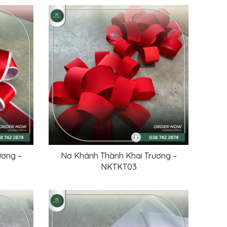
ương –
Nơ Khánh Thành Khai Trương –
ĐỌC TIẾP
NKTKT03