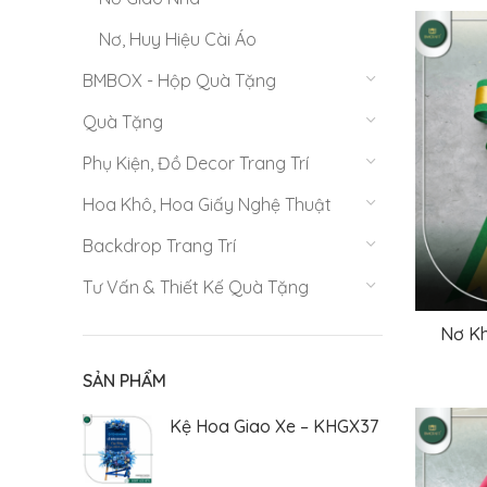
Nơ, Huy Hiệu Cài Áo
BMBOX - Hộp Quà Tặng
Quà Tặng
Phụ Kiện, Đồ Decor Trang Trí
Hoa Khô, Hoa Giấy Nghệ Thuật
Backdrop Trang Trí
Tư Vấn & Thiết Kế Quà Tặng
Nơ Kh
SẢN PHẨM
Kệ Hoa Giao Xe – KHGX37