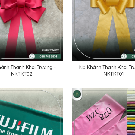
ánh Thành Khai Trương –
Nơ Khánh Thành Khai Tr
ĐỌC TIẾP
ĐỌC TIẾP
NKTKT02
NKTKT01