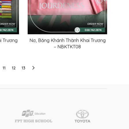
i Trương
Nơ, Băng Khánh Thành Khai Trương
ĐỌC TIẾP
– NBKTKT08
11
12
13