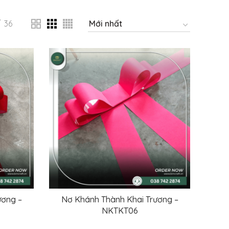
36
ương –
Nơ Khánh Thành Khai Trương –
ĐỌC TIẾP
NKTKT06