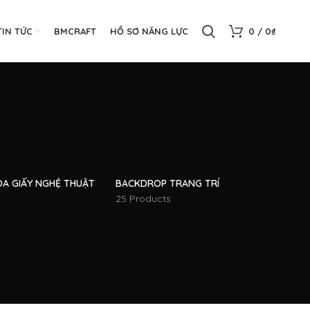
TIN TỨC
BMCRAFT
HỒ SƠ NĂNG LỰC
0
/
0
₫
OA GIẤY NGHỆ THUẬT
BACKDROP TRANG TRÍ
25 Products