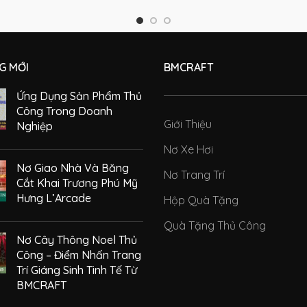
G MỚI
BMCRAFT
Ứng Dụng Sản Phẩm Thủ
Công Trong Doanh
Giới Thiệu
Nghiệp
Nơ Xe Hơi
Nơ Giao Nhà Và Băng
Nơ Trang Trí
Cắt Khai Trương Phú Mỹ
Hưng L’Arcade
Hộp Quà Tặng
Quà Tặng Thủ Công
Nơ Cây Thông Noel Thủ
Công – Điểm Nhấn Trang
Trí Giáng Sinh Tinh Tế Từ
BMCRAFT