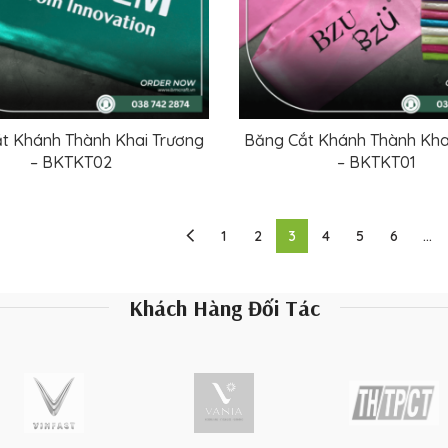
t Khánh Thành Khai Trương
Băng Cắt Khánh Thành Kha
ĐỌC TIẾP
ĐỌC TIẾP
– BKTKT02
– BKTKT01
1
2
3
4
5
6
…
Khách Hàng Đối Tác