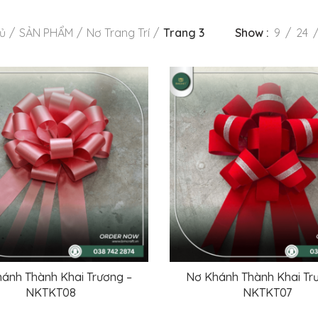
ủ
SẢN PHẨM
Nơ Trang Trí
Trang 3
Show
9
24
ánh Thành Khai Trương –
Nơ Khánh Thành Khai Tr
ĐỌC TIẾP
ĐỌC TIẾP
NKTKT08
NKTKT07