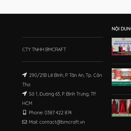
NỘI DUN
CTY TNHH BMCRAFT
290/21B Lê Bình, P. Tân An, Tp. Cần
Thơ
Số 1, Đường 63, P. Bình Trưng, TP.
HCM
Phone: 0387 422 874
Mail: contact@bmcraft.vn