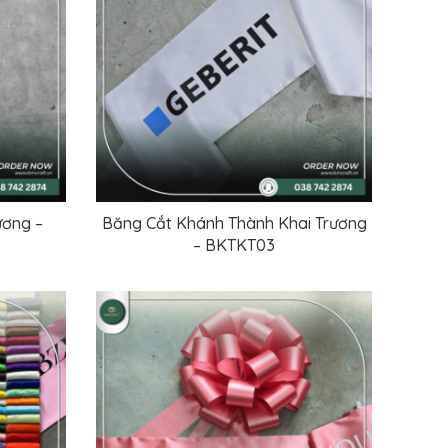
ương –
Băng Cắt Khánh Thành Khai Trương
ĐỌC TIẾP
– BKTKT03