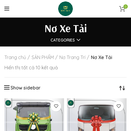
0
Nơ Xe Tải
CATEGORIES
Trang chủ
SẢN PHẨM
Nơ Trang Trí
Nơ Xe Tải
Được
Hiển thị tất cả 10 kết quả
sắp
xếp
Show sidebar
theo
mới
nhất