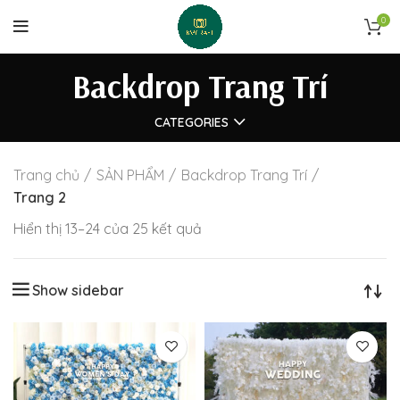
0
Backdrop Trang Trí
CATEGORIES
Trang chủ
SẢN PHẨM
Backdrop Trang Trí
Trang 2
Được
Hiển thị 13–24 của 25 kết quả
sắp
xếp
Show sidebar
theo
mới
nhất